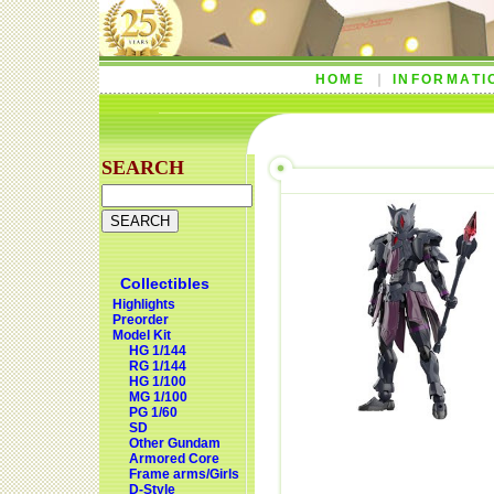
HOME
INFORMATI
SEARCH
Collectibles
Highlights
Preorder
Model Kit
HG 1/144
RG 1/144
HG 1/100
MG 1/100
PG 1/60
SD
Other Gundam
Armored Core
Frame arms/Girls
D-Style