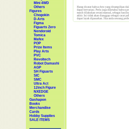
Mini 4WD
Others
Harap dicatat bahwa foto yang ditampilkan dal
dapat bervariasi. Perlu juga diketahui bahwa p
Figures
masih dilakukan secara manual, sebagai hasilny
Chogokin
akhir. Ini tidak akan dianggap sebagai cacat p
D-Arts
dapat layak dipasarkan. Jika anda seorang perf
Figma
Figuarts Zero
Nendoroid
Tomica
Mafex
POP
Prize Items
Play Arts
PVC
Revoltech
Robot Damashi
AGP
SH Figuarts
SIC
SMC
Ultra Act
12inch Figure
NXEDGE
Others
Gashapon
Books
Merchandise
Cards
Hobby Supplies
SALE ITEMS